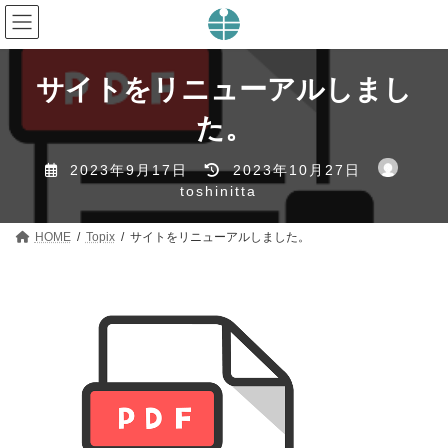
コ
ナ
ン
ビ
テ
ゲ
ン
ー
ツ
シ
サイトをリニューアルしまし
へ
ョ
ス
ン
た。
キ
に
ッ
移
最
プ
動
2023年9月17日
2023年10月27日
終
toshinitta
更
新
HOME
Topix
サイトをリニューアルしました。
日
時
: